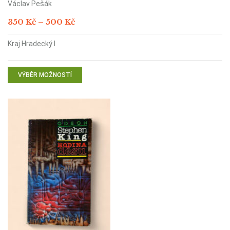
Václav Pešák
Rozpětí
350
Kč
–
500
Kč
cen:
350 Kč
Kraj Hradecký I
až
500 Kč
VÝBĚR MOŽNOSTÍ