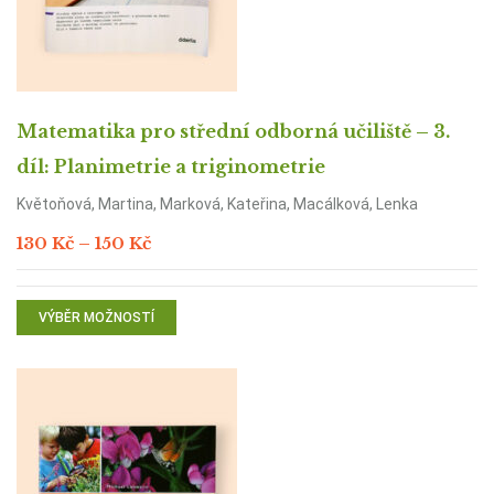
Matematika pro střední odborná učiliště – 3.
díl: Planimetrie a triginometrie
Květoňová, Martina, Marková, Kateřina, Macálková, Lenka
Rozpětí
130
Kč
–
150
Kč
cen:
130 Kč
až
150 Kč
VÝBĚR MOŽNOSTÍ