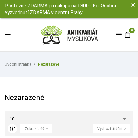
Poštovné ZDARMA při nákupu nad 800,- Kč. Osobní
vyzvednutí ZDARMA v centru Prahy.
0
Úvodní stránka
Nezařazené
Nezařazené
Zobrazit
40
Výchozí třídění