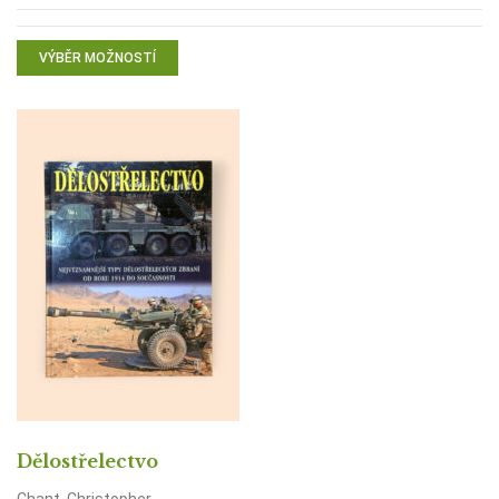
VÝBĚR MOŽNOSTÍ
Dělostřelectvo