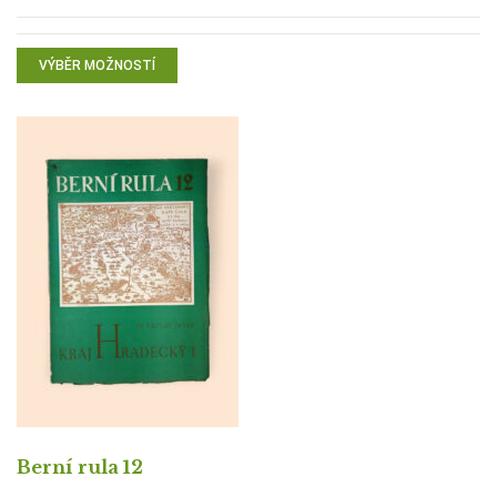
VÝBĚR MOŽNOSTÍ
Berní rula 12