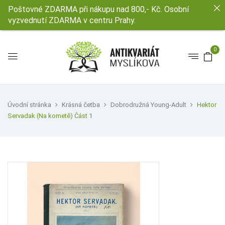
Poštovné ZDARMA při nákupu nad 800,- Kč. Osobní
vyzvednutí ZDARMA v centru Prahy.
0
Úvodní stránka
Krásná četba
Dobrodružná Young-Adult
Hektor
Servadak (Na kometě) Část 1