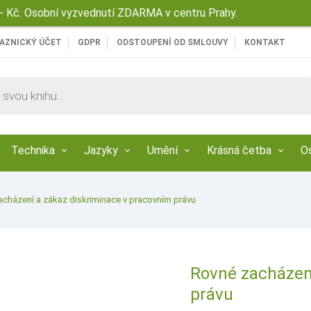
 Kč. Osobní vyzvednutí ZDARMA v centru Prahy.
AZNICKÝ ÚČET
GDPR
ODSTOUPENÍ OD SMLOUVY
KONTAKT
Technika
Jazyky
Umění
Krásná četba
O
acházení a zákaz diskriminace v pracovním právu
Rovné zacházení
právu