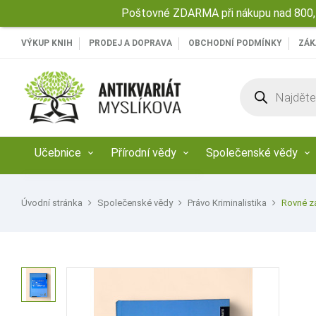
Poštovné ZDARMA při nákupu nad 800,-
VÝKUP KNIH
PRODEJ A DOPRAVA
OBCHODNÍ PODMÍNKY
ZÁK
Products
search
Učebnice
Přírodní vědy
Společenské vědy
Úvodní stránka
Společenské vědy
Právo Kriminalistika
Rovné z