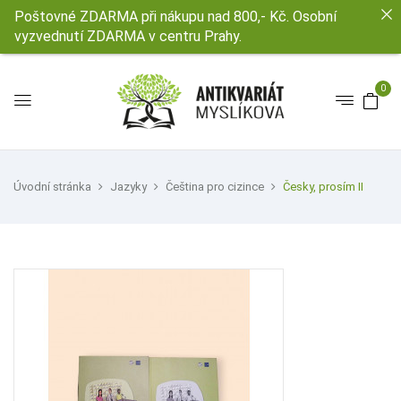
Poštovné ZDARMA při nákupu nad 800,- Kč. Osobní
vyzvednutí ZDARMA v centru Prahy.
0
Úvodní stránka
Jazyky
Čeština pro cizince
Česky, prosím II