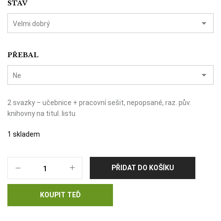
STAV
PŘEBAL
2 svazky – učebnice + pracovní sešit, nepopsané, raz. pův.
knihovny na titul. listu
1 skladem
Česky,
PŘIDAT DO KOŠÍKU
prosím
II
množství
KOUPIT TEĎ