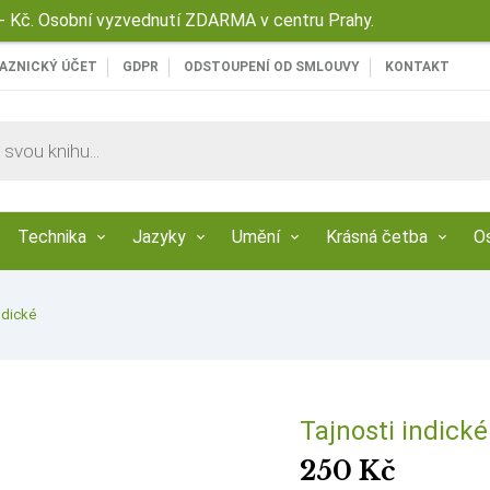
 Kč. Osobní vyzvednutí ZDARMA v centru Prahy.
AZNICKÝ ÚČET
GDPR
ODSTOUPENÍ OD SMLOUVY
KONTAKT
Technika
Jazyky
Umění
Krásná četba
O
ndické
Tajnosti indické
250
Kč