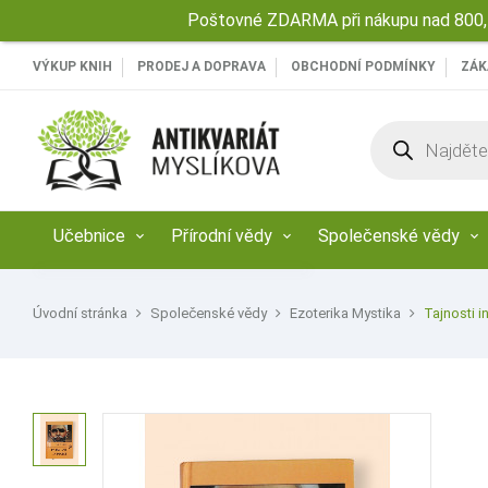
Poštovné ZDARMA při nákupu nad 800,-
VÝKUP KNIH
PRODEJ A DOPRAVA
OBCHODNÍ PODMÍNKY
ZÁK
Products
search
Učebnice
Přírodní vědy
Společenské vědy
Úvodní stránka
Společenské vědy
Ezoterika Mystika
Tajnosti i