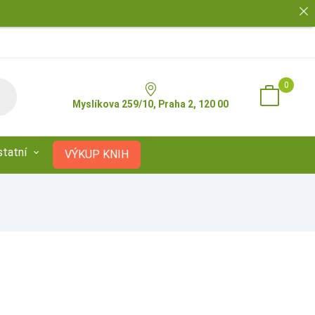
0
Myslíkova 259/10, Praha 2, 120 00
statní
VÝKUP KNIH