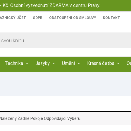
 Kč. Osobní vyzvednutí ZDARMA v centru Prahy.
AZNICKÝ ÚČET
GDPR
ODSTOUPENÍ OD SMLOUVY
KONTAKT
Technika
Jazyky
Umění
Krásná četba
O
Nalezeny Žádné Pokoje Odpovídající Výběru.