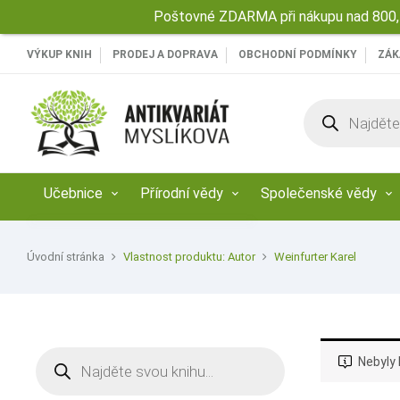
Poštovné ZDARMA při nákupu nad 800,-
VÝKUP KNIH
PRODEJ A DOPRAVA
OBCHODNÍ PODMÍNKY
ZÁK
Products
search
Učebnice
Přírodní vědy
Společenské vědy
Úvodní stránka
Vlastnost produktu: Autor
Weinfurter Karel
Products
Nebyly 
search