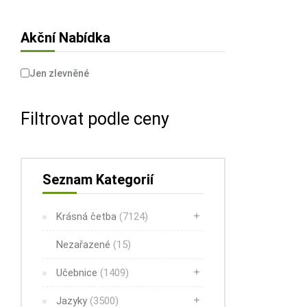
Akční Nabídka
Jen zlevněné
Filtrovat podle ceny
Seznam Kategorií
Krásná četba
(7124)
Nezařazené
(15)
Učebnice
(1409)
Jazyky
(3500)