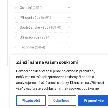
Ostatní
(2510)
Přírodní vědy
(6591)
Společenské vědy
(10970)
SŠ učebnice
(2314)
Technika
(2464)
Umění
(3656)
Záleží nám na vašem soukromí
Pomocí cookies vylepšujeme příjemnost prohlížení,
nabízíme na míru přizpůsobené reklamy či obsah a
analyzujeme návštěvnost stránky. Kliknutím na „Přijmout
vše“ vyjadřujete souhlas s tím, jak cookies používáme.
Přizpůsobit
Odmítnout
Přijmout vše