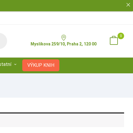
0
Myslíkova 259/10, Praha 2, 120 00
statní
VÝKUP KNIH