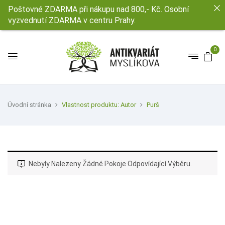
Poštovné ZDARMA při nákupu nad 800,- Kč. Osobní
vyzvednutí ZDARMA v centru Prahy.
0
Úvodní stránka
Vlastnost produktu: Autor
Purš
Nebyly Nalezeny Žádné Pokoje Odpovídající Výběru.