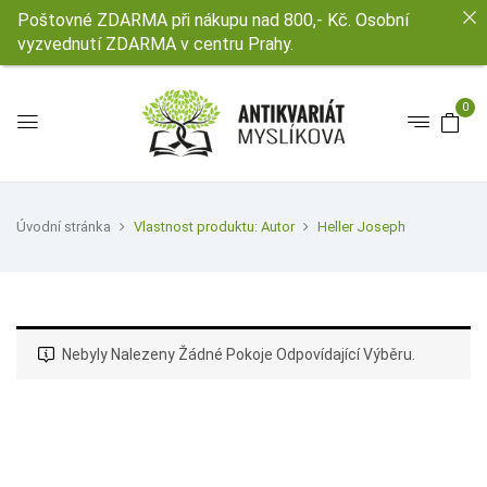
Poštovné ZDARMA při nákupu nad 800,- Kč. Osobní
vyzvednutí ZDARMA v centru Prahy.
0
Úvodní stránka
Vlastnost produktu: Autor
Heller Joseph
Nebyly Nalezeny Žádné Pokoje Odpovídající Výběru.