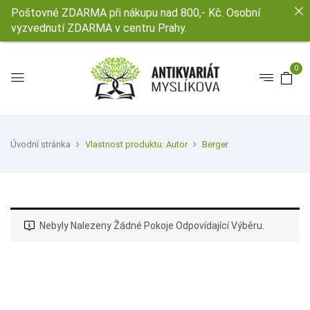
Poštovné ZDARMA při nákupu nad 800,- Kč. Osobní
vyzvednutí ZDARMA v centru Prahy.
0
Úvodní stránka
Vlastnost produktu: Autor
Berger
Nebyly Nalezeny Žádné Pokoje Odpovídající Výběru.